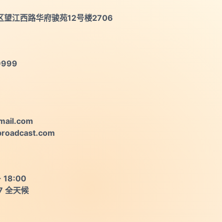
望江西路华府骏苑12号楼2706
9999
mail.com
broadcast.com
 18:00
7 全天候