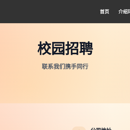
首页
介绍
校园招聘
联系我们携手同行