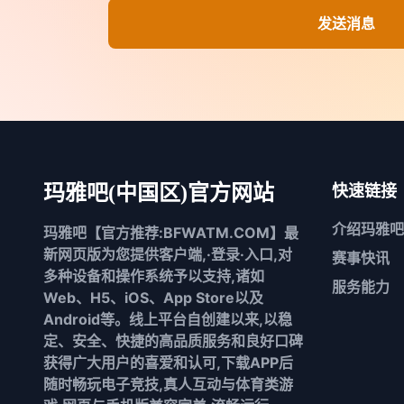
发送消息
玛雅吧(中国区)官方网站
快速链接
介绍
玛雅吧
玛雅吧【官方推荐:BFWATM.COM】最
新网页版为您提供客户端,·登录·入口,对
赛事快讯
多种设备和操作系统予以支持,诸如
服务能力
Web、H5、iOS、App Store以及
Android等。线上平台自创建以来,以稳
定、安全、快捷的高品质服务和良好口碑
获得广大用户的喜爱和认可,下载APP后
随时畅玩电子竞技,真人互动与体育类游