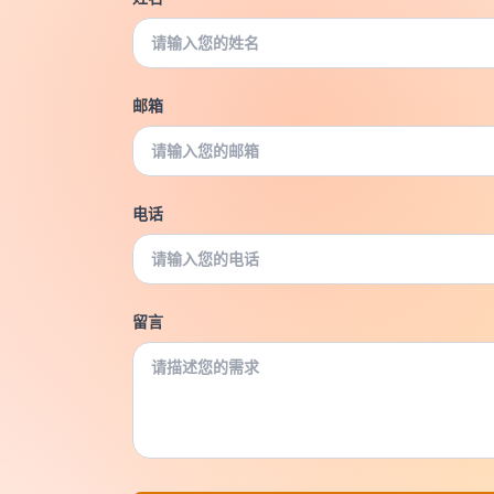
邮箱
电话
留言