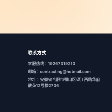
联系方式
客服热线：19267319210
邮箱：contracting@hotmail.com
地址：安徽省合肥市蜀山区望江西路华府
骏苑12号楼2706