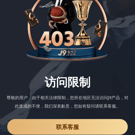
访问限制
尊敬的用户，由于相关法律限制，您所在地区无法访问J9产品，对
此造成的不便，我们深表歉意，您如有疑问请联系客服。
联系客服